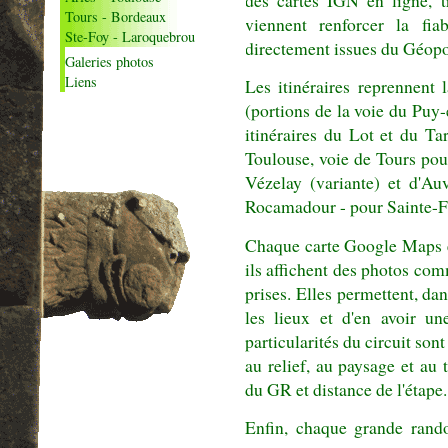
Tours - Bordeaux
viennent renforcer la fia
Ste-Foy - Laroquebrou
directement issues du Géopor
Galeries photos
Liens
Les itinéraires reprennent
(portions de la voie du Puy-
itinéraires du Lot et du Ta
Toulouse, voie de Tours pou
Vézelay (variante) et d'A
Rocamadour - pour Sainte-F
Chaque carte Google Maps 
ils affichent des photos co
prises. Elles permettent, da
les lieux et d'en avoir un
particularités du circuit sont 
au relief, au paysage et au
du GR et distance de l'étape.
Enfin, chaque grande rand