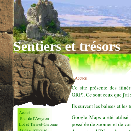
Sentiers et trésors
> Accueil
Ce site présente des itiné
GRP). Ce sont ceux que j'ai 
Ils suivent les balises et les
Accueil
Google Maps a été utilisé p
Tour de l'Aveyron
possible de zoomer et de voi
Lot et Tarn-et-Garonne
Arles - Toulouse
des cartes IGN en ligne, t